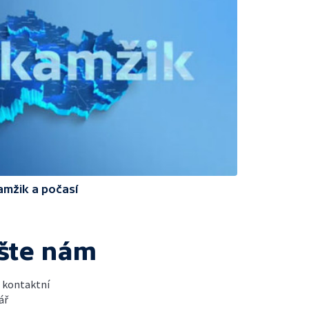
amžik a počasí
šte nám
t kontaktní
ář