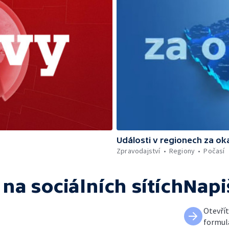
Události v regionech za ok
Zpravodajství
Regiony
Počasí
na sociálních sítích
Napi
Otevří
formul