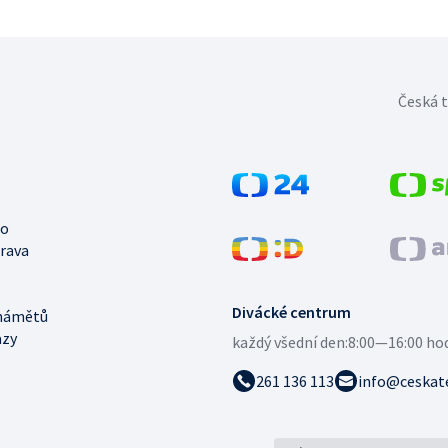
Česká t
no
trava
Divácké centrum
námětů
azy
každý všední den:
8:00—16:00 ho
261 136 113
info@ceskate