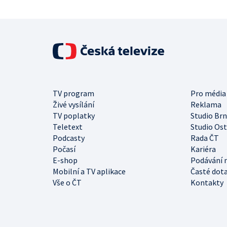
TV program
Pro média
Živé vysílání
Reklama
TV poplatky
Studio Br
Teletext
Studio Os
Podcasty
Rada ČT
Počasí
Kariéra
E-shop
Podávání 
Mobilní a TV aplikace
Časté dot
Vše o ČT
Kontakty