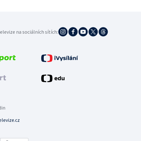
elevize na sociálních sítích:
din
levize.cz