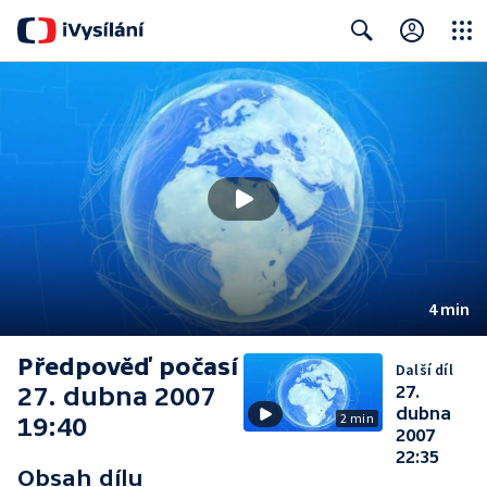
Close
Search
4 min
Předpověď počasí
Další díl
27. dubna 2007
27.
dubna
2 min
19:40
2007
22:35
Obsah dílu