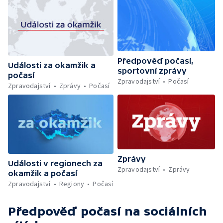
Předpověď počasí,
Události za okamžik a
sportovní zprávy
počasí
Zpravodajství
Počasí
Zpravodajství
Zprávy
Počasí
Zprávy
Události v regionech za
Zpravodajství
Zprávy
okamžik a počasí
Zpravodajství
Regiony
Počasí
Předpověď počasí
na sociálních