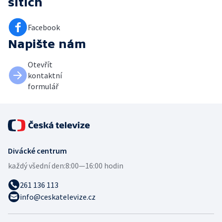
sítích
Facebook
Napište nám
Otevřít
kontaktní
formulář
Divácké centrum
každý všední den:
8:00—16:00 hodin
261 136 113
info@ceskatelevize.cz