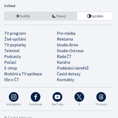
Vzhled
Světlý
Tmavý
Systém
TV program
Pro média
Živé vysílání
Reklama
TV poplatky
Studio Brno
Teletext
Studio Ostrava
Podcasty
Rada ČT
Počasí
Kariéra
E-shop
Podávání námětů
Mobilní a TV aplikace
Časté dotazy
Vše o ČT
Kontakty
Instagram
Facebook
YouTube
X
Threads
© Česká televize