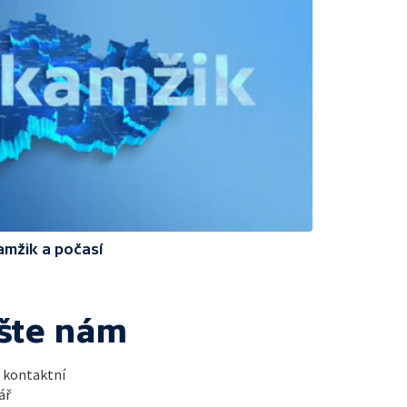
amžik a počasí
šte nám
t kontaktní
ář