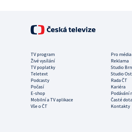
TV program
Pro média
Živé vysílání
Reklama
TV poplatky
Studio Br
Teletext
Studio Os
Podcasty
Rada ČT
Počasí
Kariéra
E-shop
Podávání 
Mobilní a TV aplikace
Časté dot
Vše o ČT
Kontakty