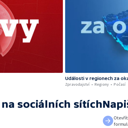
Události v regionech za ok
Zpravodajství
Regiony
Počasí
na sociálních sítích
Napi
Otevří
formul