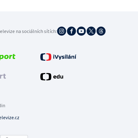
elevize na sociálních sítích:
din
levize.cz