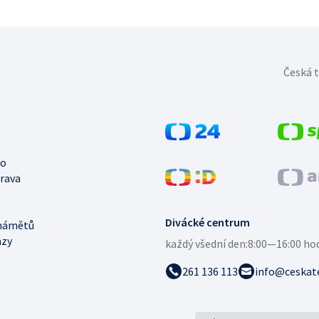
Česká t
no
trava
Divácké centrum
námětů
azy
každý všední den:
8:00—16:00 ho
261 136 113
info@ceskate