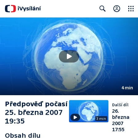
Close
Search
4 min
Předpověď počasí
Další díl
25. března 2007
26.
března
3 min
19:35
2007
17:55
Obsah dílu