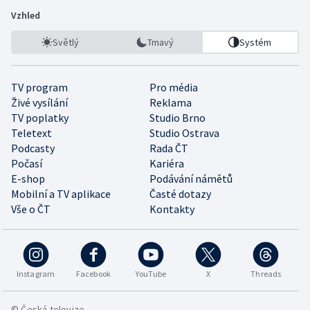
Vzhled
Světlý
Tmavý
Systém
TV program
Pro média
Živé vysílání
Reklama
TV poplatky
Studio Brno
Teletext
Studio Ostrava
Podcasty
Rada ČT
Počasí
Kariéra
E-shop
Podávání námětů
Mobilní a TV aplikace
Časté dotazy
Vše o ČT
Kontakty
Instagram
Facebook
YouTube
X
Threads
© Česká televize