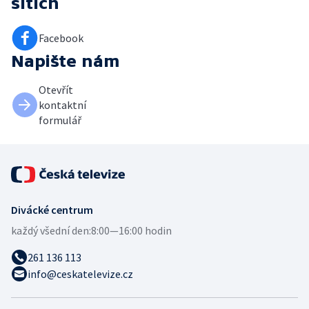
sítích
Facebook
Napište nám
Otevřít
kontaktní
formulář
Divácké centrum
každý všední den:
8:00—16:00 hodin
261 136 113
info@ceskatelevize.cz