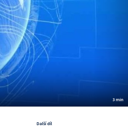
3 min
Další díl