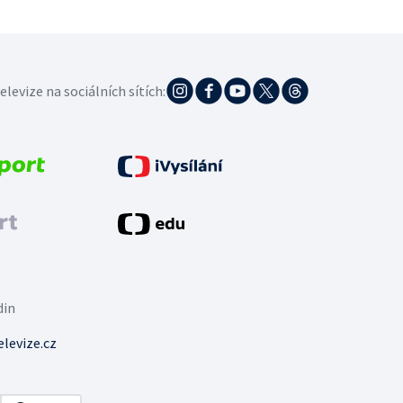
elevize na sociálních sítích:
din
levize.cz