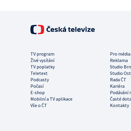
TV program
Pro média
Živé vysílání
Reklama
TV poplatky
Studio Br
Teletext
Studio Os
Podcasty
Rada ČT
Počasí
Kariéra
E-shop
Podávání 
Mobilní a TV aplikace
Časté dot
Vše o ČT
Kontakty