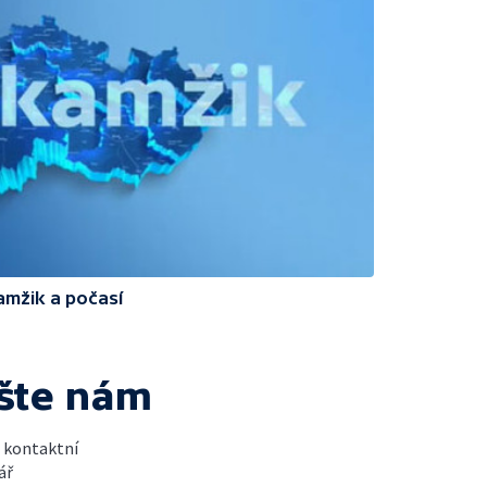
amžik a počasí
šte nám
t kontaktní
ář