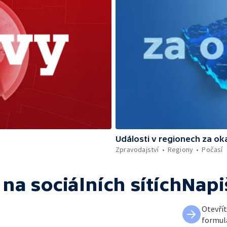
Události v regionech za ok
Zpravodajství
Regiony
Počasí
na sociálních sítích
Napi
Otevří
formul