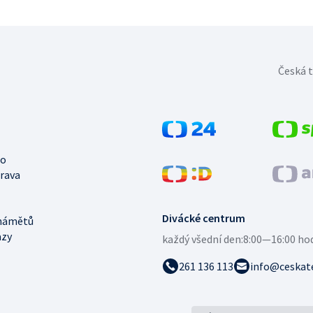
Česká t
no
trava
Divácké centrum
námětů
azy
každý všední den:
8:00—16:00 ho
261 136 113
info@ceskate