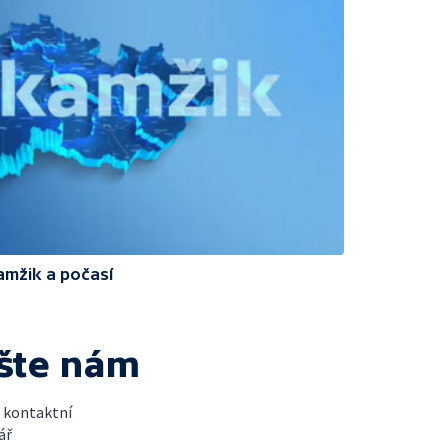
amžik a počasí
šte nám
t kontaktní
ář