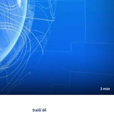
3 min
Další díl