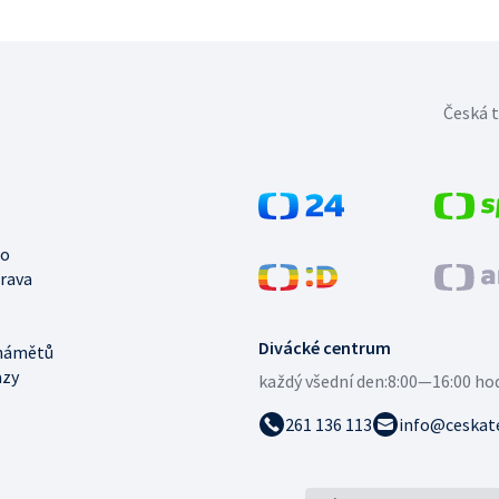
Česká t
no
trava
Divácké centrum
námětů
azy
každý všední den:
8:00—16:00 ho
261 136 113
info@ceskate