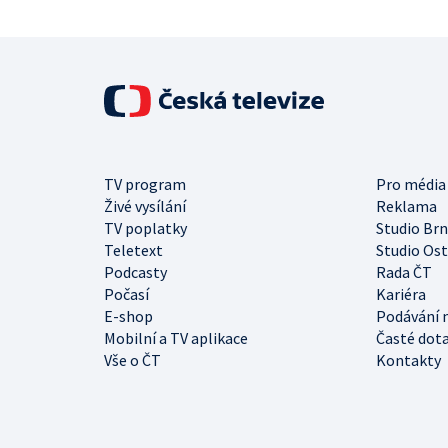
TV program
Pro média
Živé vysílání
Reklama
TV poplatky
Studio Br
Teletext
Studio Os
Podcasty
Rada ČT
Počasí
Kariéra
E-shop
Podávání 
Mobilní a TV aplikace
Časté dot
Vše o ČT
Kontakty