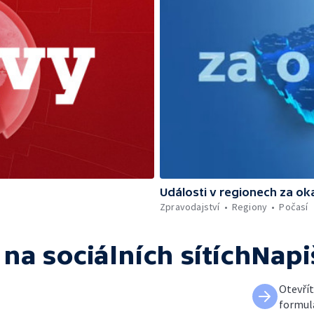
Události v regionech za ok
Zpravodajství
Regiony
Počasí
na sociálních sítích
Napi
Otevří
formul