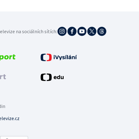
elevize na sociálních sítích:
din
levize.cz