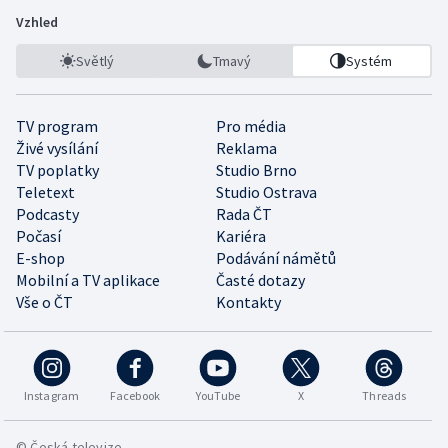
Vzhled
Světlý
Tmavý
Systém
TV program
Pro média
Živé vysílání
Reklama
TV poplatky
Studio Brno
Teletext
Studio Ostrava
Podcasty
Rada ČT
Počasí
Kariéra
E-shop
Podávání námětů
Mobilní a TV aplikace
Časté dotazy
Vše o ČT
Kontakty
Instagram
Facebook
YouTube
X
Threads
© Česká televize