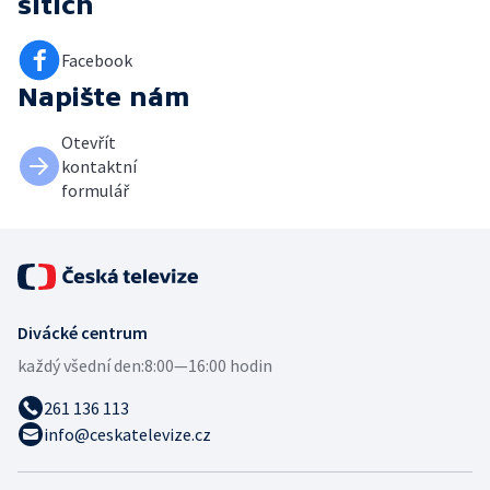
sítích
Facebook
Napište nám
Otevřít
kontaktní
formulář
Divácké centrum
každý všední den:
8:00—16:00 hodin
261 136 113
info@ceskatelevize.cz