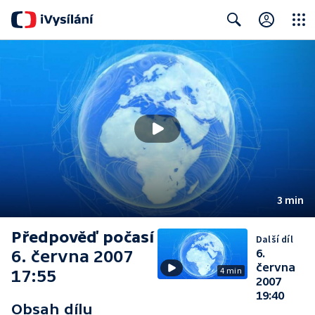
Close
Search
3 min
Předpověď počasí
Další díl
6. června 2007
6.
června
4 min
17:55
2007
19:40
Obsah dílu