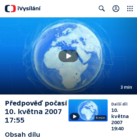
Close
Search
3 min
Předpověď počasí
Další díl
10. května 2007
10.
května
4 min
17:55
2007
19:40
Obsah dílu