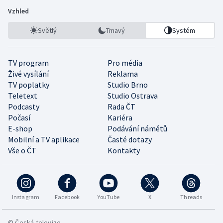
Vzhled
Světlý
Tmavý
Systém
TV program
Pro média
Živé vysílání
Reklama
TV poplatky
Studio Brno
Teletext
Studio Ostrava
Podcasty
Rada ČT
Počasí
Kariéra
E-shop
Podávání námětů
Mobilní a TV aplikace
Časté dotazy
Vše o ČT
Kontakty
Instagram
Facebook
YouTube
X
Threads
© Česká televize