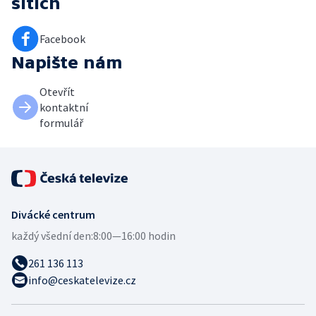
sítích
Facebook
Napište nám
Otevřít
kontaktní
formulář
Divácké centrum
každý všední den:
8:00—16:00 hodin
261 136 113
info@ceskatelevize.cz