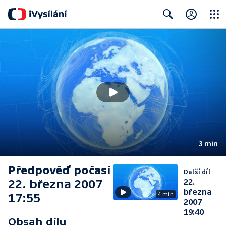
Close
Search
3 min
Předpověď počasí
Další díl
22. března 2007
22.
března
4 min
17:55
2007
19:40
Obsah dílu