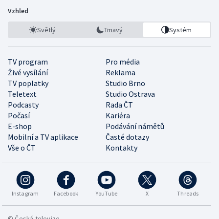
Vzhled
Světlý
Tmavý
Systém
TV program
Pro média
Živé vysílání
Reklama
TV poplatky
Studio Brno
Teletext
Studio Ostrava
Podcasty
Rada ČT
Počasí
Kariéra
E-shop
Podávání námětů
Mobilní a TV aplikace
Časté dotazy
Vše o ČT
Kontakty
Instagram
Facebook
YouTube
X
Threads
© Česká televize