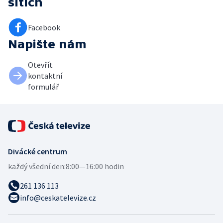
sítích
Facebook
Napište nám
Otevřít
kontaktní
formulář
Divácké centrum
každý všední den:
8:00—16:00 hodin
261 136 113
info@ceskatelevize.cz