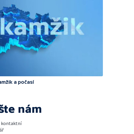
amžik a počasí
šte nám
t kontaktní
ář