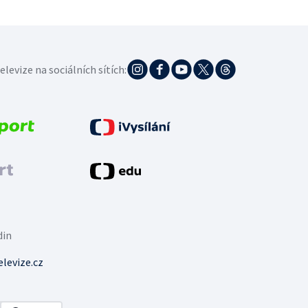
elevize na sociálních sítích:
din
levize.cz