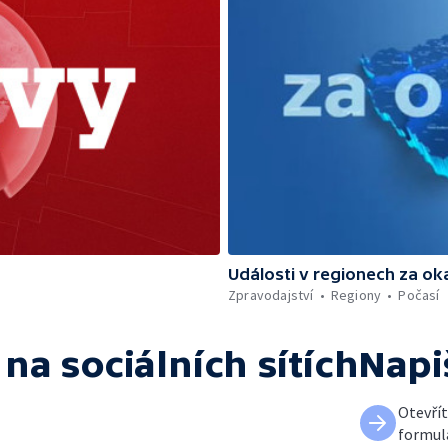
Události v regionech za ok
Zpravodajství
Regiony
Počasí
na sociálních sítích
Napi
Otevří
formul