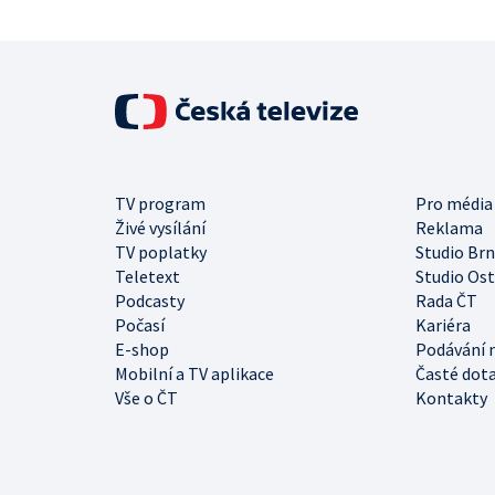
TV program
Pro média
Živé vysílání
Reklama
TV poplatky
Studio Br
Teletext
Studio Os
Podcasty
Rada ČT
Počasí
Kariéra
E-shop
Podávání 
Mobilní a TV aplikace
Časté dot
Vše o ČT
Kontakty