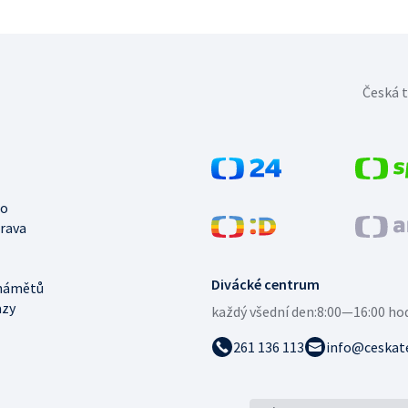
Česká t
no
trava
Divácké centrum
námětů
azy
každý všední den:
8:00—16:00 ho
261 136 113
info@ceskate