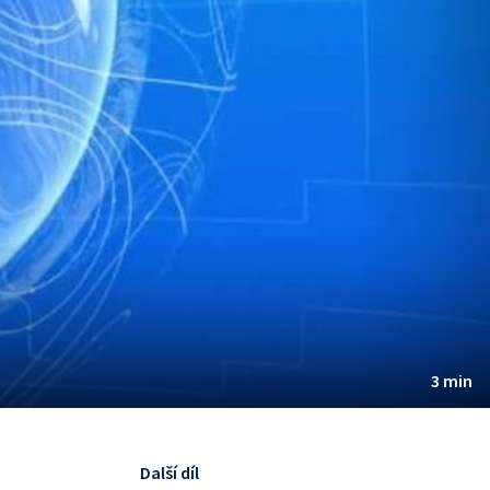
3 min
Další díl