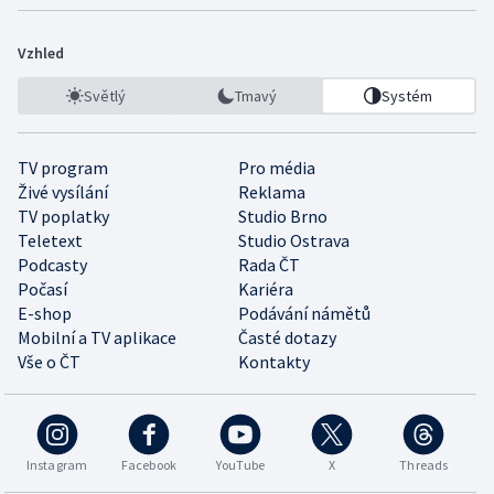
Vzhled
Světlý
Tmavý
Systém
TV program
Pro média
Živé vysílání
Reklama
TV poplatky
Studio Brno
Teletext
Studio Ostrava
Podcasty
Rada ČT
Počasí
Kariéra
E-shop
Podávání námětů
Mobilní a TV aplikace
Časté dotazy
Vše o ČT
Kontakty
Instagram
Facebook
YouTube
X
Threads