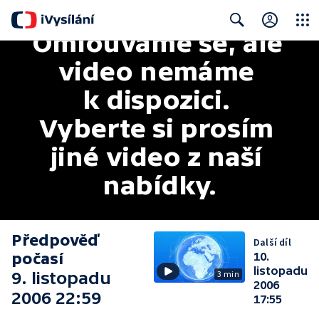
Omlouváme se, ale 
Close
Search
video nemáme 
k dispozici. 
Vyberte si prosím 
jiné video z naší 
nabídky.
Předpověď
Další díl
počasí
10.
listopadu
9. listopadu
3 min
2006
2006 22:59
17:55