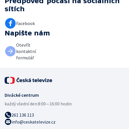
Předpověď počasí
na sociálních
sítích
Facebook
Napište nám
Otevřít
kontaktní
formulář
Divácké centrum
každý všední den:
8:00—16:00 hodin
261 136 113
info@ceskatelevize.cz