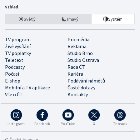
Vzhled
Světlý
Tmavý
Systém
TV program
Pro média
Živé vysílání
Reklama
TV poplatky
Studio Brno
Teletext
Studio Ostrava
Podcasty
Rada ČT
Počasí
Kariéra
E-shop
Podávání námětů
Mobilní a TV aplikace
Časté dotazy
Vše o ČT
Kontakty
Instagram
Facebook
YouTube
X
Threads
© Česká televize