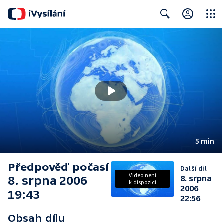
Close
Search
5 min
Předpověď počasí
Další díl
Video není
8. srpna 2006
8. srpna
k dispozici
2006
19:43
22:56
Obsah dílu