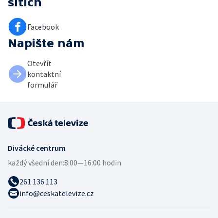
sítích
Facebook
Napište nám
Otevřít
kontaktní
formulář
Divácké centrum
každý všední den:
8:00—16:00 hodin
261 136 113
info@ceskatelevize.cz