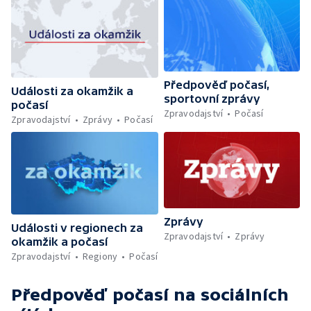
Předpověď počasí,
Události za okamžik a
sportovní zprávy
počasí
Zpravodajství
Počasí
Zpravodajství
Zprávy
Počasí
Zprávy
Události v regionech za
Zpravodajství
Zprávy
okamžik a počasí
Zpravodajství
Regiony
Počasí
Předpověď počasí
na sociálních