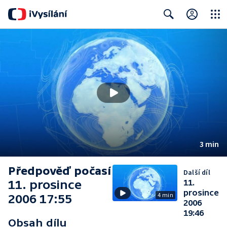
Close
Search
3 min
Předpověď počasí
Další díl
11. prosince
11.
prosince
4 min
2006 17:55
2006
19:46
Obsah dílu