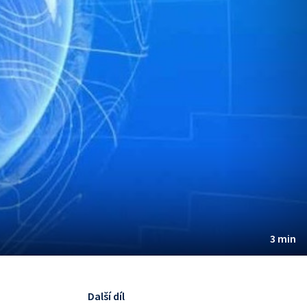
3 min
Další díl