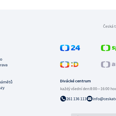
Česká t
no
trava
Divácké centrum
námětů
azy
každý všední den:
8:00—16:00 ho
261 136 113
info@ceskate