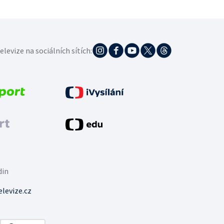
elevize na sociálních sítích:
din
levize.cz