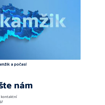
amžik a počasí
šte nám
t kontaktní
ář