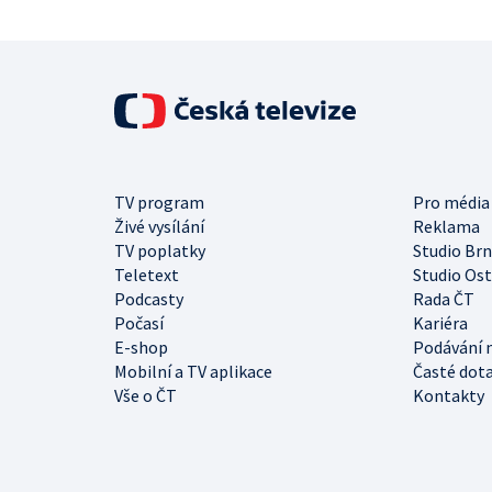
TV program
Pro média
Živé vysílání
Reklama
TV poplatky
Studio Br
Teletext
Studio Os
Podcasty
Rada ČT
Počasí
Kariéra
E-shop
Podávání 
Mobilní a TV aplikace
Časté dot
Vše o ČT
Kontakty