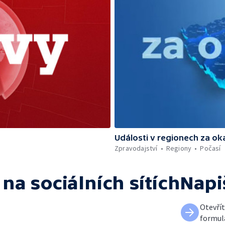
Události v regionech za ok
Zpravodajství
Regiony
Počasí
na sociálních sítích
Napi
Otevří
formul