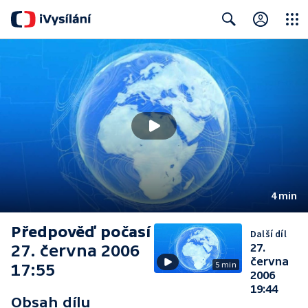
Close
Search
4 min
Předpověď počasí
Další díl
27. června 2006
27.
června
5 min
17:55
2006
19:44
Obsah dílu