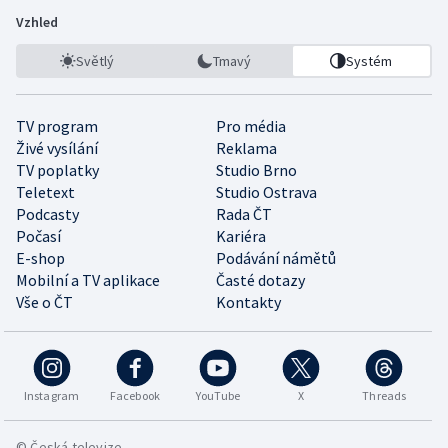
Vzhled
Světlý
Tmavý
Systém
TV program
Pro média
Živé vysílání
Reklama
TV poplatky
Studio Brno
Teletext
Studio Ostrava
Podcasty
Rada ČT
Počasí
Kariéra
E-shop
Podávání námětů
Mobilní a TV aplikace
Časté dotazy
Vše o ČT
Kontakty
Instagram
Facebook
YouTube
X
Threads
© Česká televize