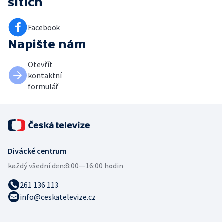
sítích
Facebook
Napište nám
Otevřít
kontaktní
formulář
Divácké centrum
každý všední den:
8:00—16:00 hodin
261 136 113
info@ceskatelevize.cz