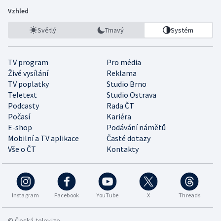
Vzhled
Světlý
Tmavý
Systém
TV program
Pro média
Živé vysílání
Reklama
TV poplatky
Studio Brno
Teletext
Studio Ostrava
Podcasty
Rada ČT
Počasí
Kariéra
E-shop
Podávání námětů
Mobilní a TV aplikace
Časté dotazy
Vše o ČT
Kontakty
Instagram
Facebook
YouTube
X
Threads
© Česká televize