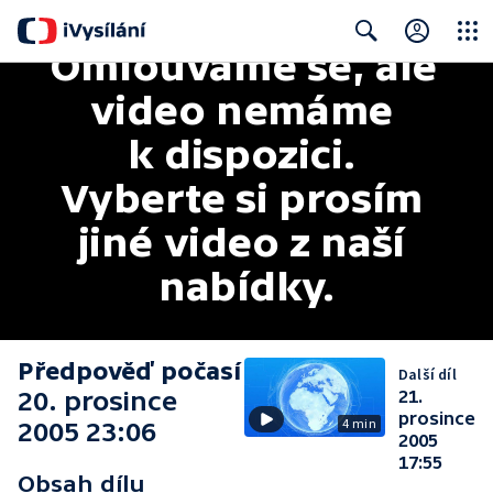
Omlouváme se, ale 
Close
Search
video nemáme 
k dispozici. 
Vyberte si prosím 
jiné video z naší 
nabídky.
Předpověď počasí
Další díl
20. prosince
21.
prosince
4 min
2005 23:06
2005
17:55
Obsah dílu