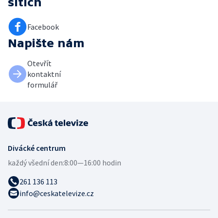
sítích
Facebook
Napište nám
Otevřít
kontaktní
formulář
Divácké centrum
každý všední den:
8:00—16:00 hodin
261 136 113
info@ceskatelevize.cz