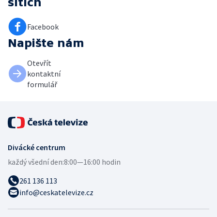
sítích
Facebook
Napište nám
Otevřít
kontaktní
formulář
Divácké centrum
každý všední den:
8:00—16:00 hodin
261 136 113
info@ceskatelevize.cz