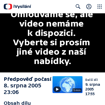
Omlouváme se, ale 
Close
Search
video nemáme 
k dispozici. 
Vyberte si prosím 
jiné video z naší 
nabídky.
Předpověď počasí
Další díl
8. srpna 2005
9. srpna
2005
5 min
23:06
17:55
Obsah dílu