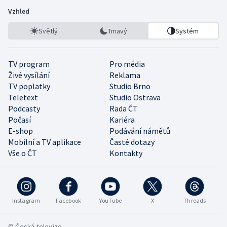
Vzhled
Světlý
Tmavý
Systém
TV program
Pro média
Živé vysílání
Reklama
TV poplatky
Studio Brno
Teletext
Studio Ostrava
Podcasty
Rada ČT
Počasí
Kariéra
E-shop
Podávání námětů
Mobilní a TV aplikace
Časté dotazy
Vše o ČT
Kontakty
Instagram
Facebook
YouTube
X
Threads
© Česká televize