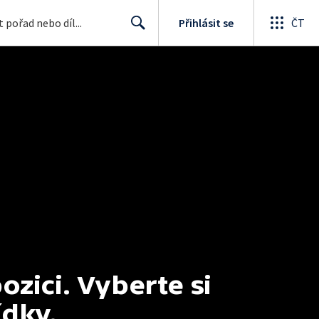
Přihlásit se
ČT
Search
ici. Vyberte si 
ídky.