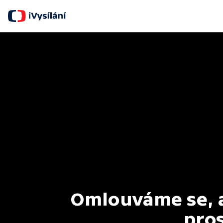
Omlouváme se, al
pros