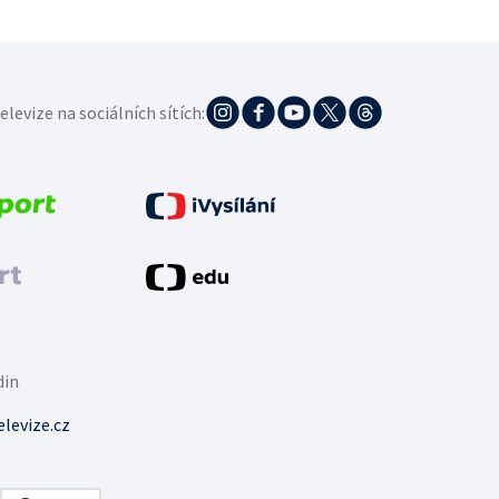
elevize na sociálních sítích:
din
levize.cz