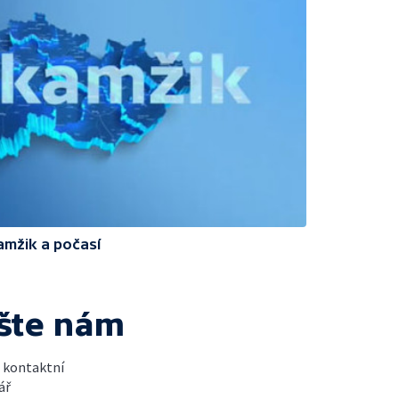
amžik a počasí
šte nám
t kontaktní
ář