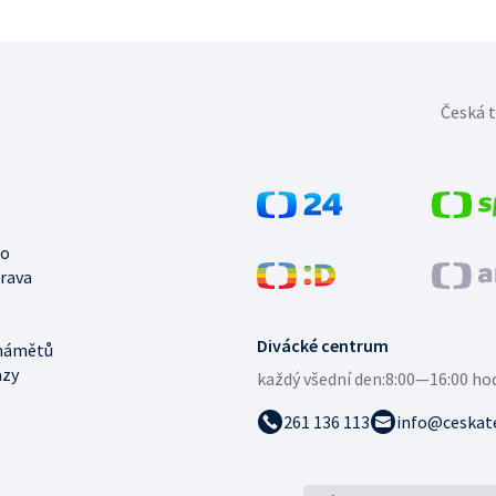
Česká t
no
trava
Divácké centrum
námětů
azy
každý všední den:
8:00—16:00 ho
261 136 113
info@ceskate