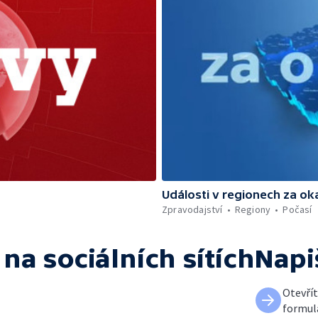
Události v regionech za ok
Zpravodajství
Regiony
Počasí
na sociálních sítích
Napi
Otevří
formul