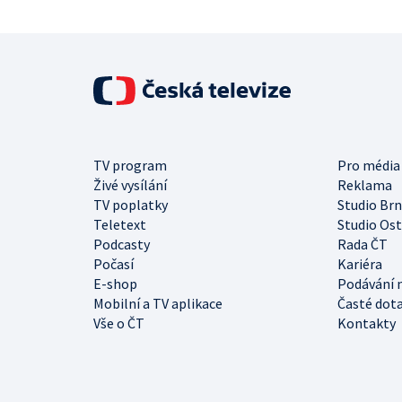
TV program
Pro média
Živé vysílání
Reklama
TV poplatky
Studio Br
Teletext
Studio Os
Podcasty
Rada ČT
Počasí
Kariéra
E-shop
Podávání 
Mobilní a TV aplikace
Časté dot
Vše o ČT
Kontakty