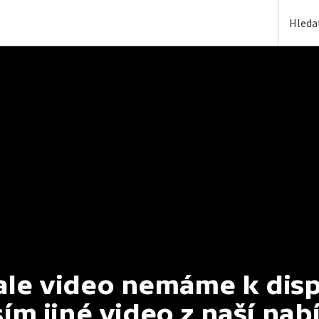
e video nemáme k dispoz
ím jiné video z naší nab