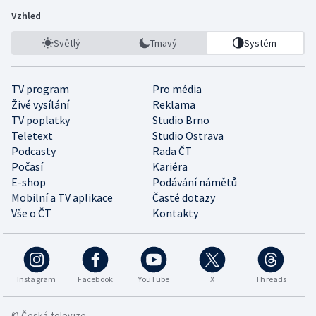
Vzhled
Světlý
Tmavý
Systém
TV program
Pro média
Živé vysílání
Reklama
TV poplatky
Studio Brno
Teletext
Studio Ostrava
Podcasty
Rada ČT
Počasí
Kariéra
E-shop
Podávání námětů
Mobilní a TV aplikace
Časté dotazy
Vše o ČT
Kontakty
Instagram
Facebook
YouTube
X
Threads
© Česká televize