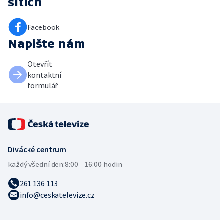
sítích
Facebook
Napište nám
Otevřít
kontaktní
formulář
Divácké centrum
každý všední den:
8:00—16:00 hodin
261 136 113
info@ceskatelevize.cz