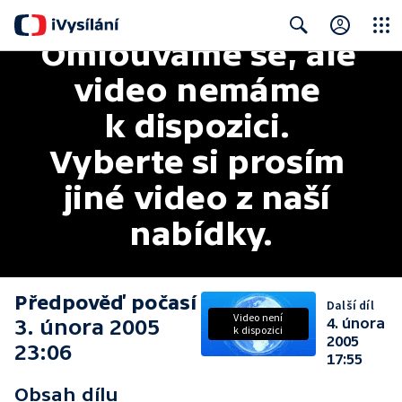
Omlouváme se, ale 
Close
Search
video nemáme 
k dispozici. 
Vyberte si prosím 
jiné video z naší 
nabídky.
Předpověď počasí
Další díl
Video není
3. února 2005
4. února
k dispozici
2005
23:06
17:55
Obsah dílu