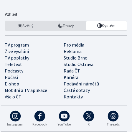
Vzhled
Světlý
Tmavý
Systém
TV program
Pro média
Živé vysílání
Reklama
TV poplatky
Studio Brno
Teletext
Studio Ostrava
Podcasty
Rada ČT
Počasí
Kariéra
E-shop
Podávání námětů
Mobilní a TV aplikace
Časté dotazy
Vše o ČT
Kontakty
Instagram
Facebook
YouTube
X
Threads