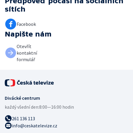
Předpověď počasí
na sociálních
sítích
Facebook
Napište nám
Otevřít
kontaktní
formulář
Divácké centrum
každý všední den:
8:00—16:00 hodin
261 136 113
info@ceskatelevize.cz