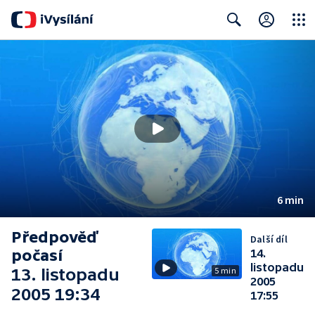
Close
Search
6 min
Předpověď
Další díl
počasí
14.
listopadu
13. listopadu
5 min
2005
2005 19:34
17:55