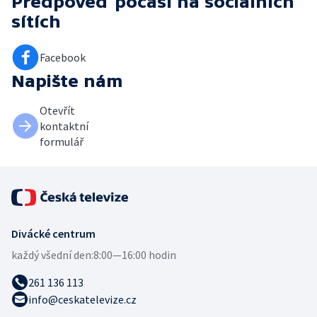
Předpověď počasí
na sociálních
sítích
Facebook
Napište nám
Otevřít
kontaktní
formulář
Divácké centrum
každý všední den:
8:00—16:00 hodin
261 136 113
info@ceskatelevize.cz