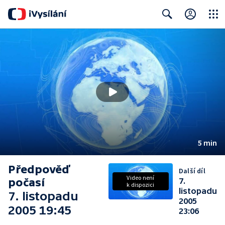
Close
Search
5 min
Předpověď
Další díl
Video není
počasí
7.
k dispozici
listopadu
7. listopadu
2005
2005 19:45
23:06