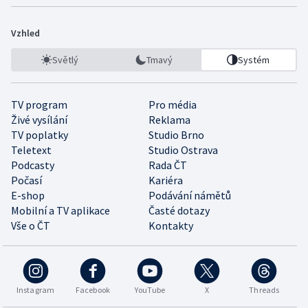
Vzhled
Světlý
Tmavý
Systém
TV program
Pro média
Živé vysílání
Reklama
TV poplatky
Studio Brno
Teletext
Studio Ostrava
Podcasty
Rada ČT
Počasí
Kariéra
E-shop
Podávání námětů
Mobilní a TV aplikace
Časté dotazy
Vše o ČT
Kontakty
Instagram
Facebook
YouTube
X
Threads