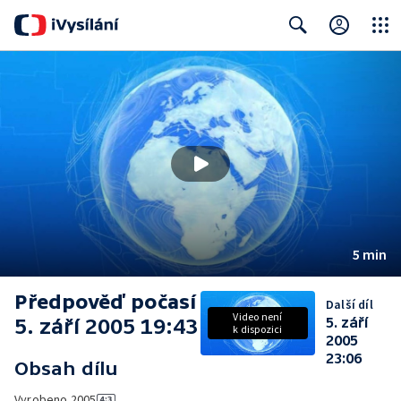
Close
Search
5 min
Předpověď počasí
Další díl
Video není
5. září 2005 19:43
5. září
k dispozici
2005
23:06
Obsah dílu
Vyrobeno
2005