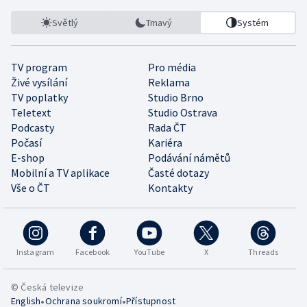
Světlý
Tmavý
Systém
TV program
Pro média
Živé vysílání
Reklama
TV poplatky
Studio Brno
Teletext
Studio Ostrava
Podcasty
Rada ČT
Počasí
Kariéra
E-shop
Podávání námětů
Mobilní a TV aplikace
Časté dotazy
Vše o ČT
Kontakty
Instagram
Facebook
YouTube
X
Threads
© Česká televize
•
•
English
Ochrana soukromí
Přístupnost