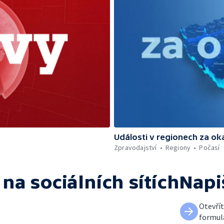
Události v regionech za ok
Zpravodajství
Regiony
Počasí
na sociálních sítích
Napi
Otevří
formul