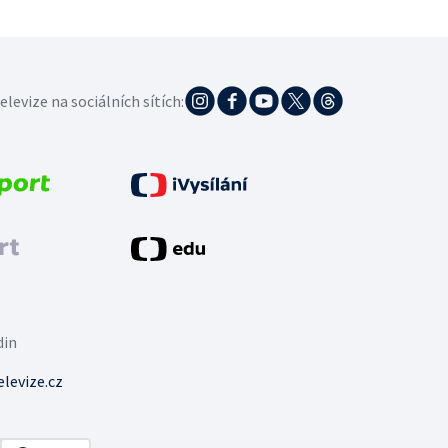
elevize na sociálních sítích:
din
levize.cz