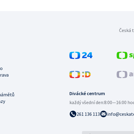
Česká t
no
trava
Divácké centrum
námětů
azy
každý všední den:
8:00—16:00 ho
261 136 113
info@ceskate