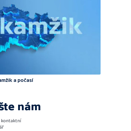
amžik a počasí
šte nám
t kontaktní
ář