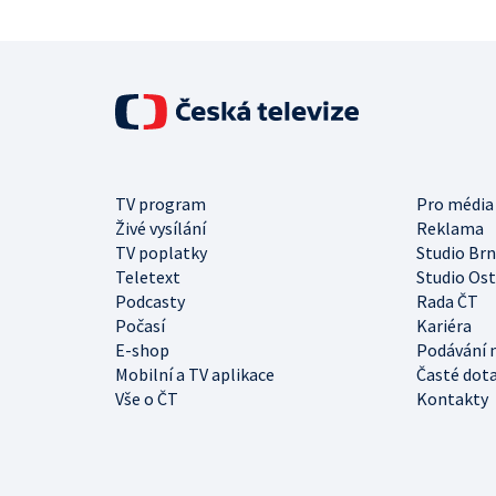
TV program
Pro média
Živé vysílání
Reklama
TV poplatky
Studio Br
Teletext
Studio Os
Podcasty
Rada ČT
Počasí
Kariéra
E-shop
Podávání 
Mobilní a TV aplikace
Časté dot
Vše o ČT
Kontakty