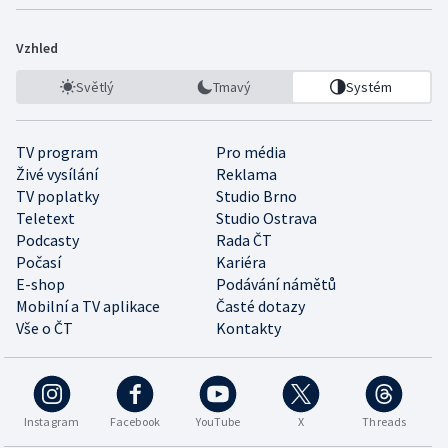
Vzhled
Světlý
Tmavý
Systém
TV program
Pro média
Živé vysílání
Reklama
TV poplatky
Studio Brno
Teletext
Studio Ostrava
Podcasty
Rada ČT
Počasí
Kariéra
E-shop
Podávání námětů
Mobilní a TV aplikace
Časté dotazy
Vše o ČT
Kontakty
Instagram
Facebook
YouTube
X
Threads