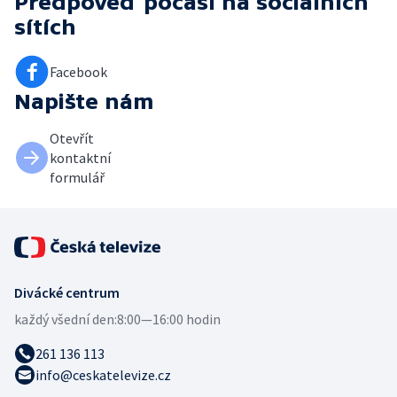
Předpověď počasí
na sociálních
sítích
Facebook
Napište nám
Otevřít
kontaktní
formulář
Divácké centrum
každý všední den:
8:00—16:00 hodin
261 136 113
info@ceskatelevize.cz