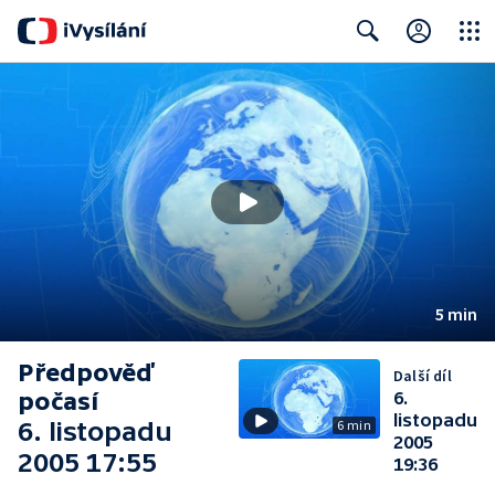
Close
Search
5 min
Předpověď
Další díl
počasí
6.
listopadu
6. listopadu
6 min
2005
2005 17:55
19:36