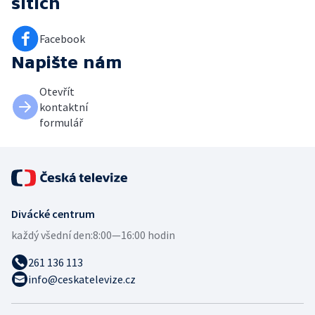
sítích
Facebook
Napište nám
Otevřít
kontaktní
formulář
Divácké centrum
každý všední den:
8:00—16:00 hodin
261 136 113
info@ceskatelevize.cz