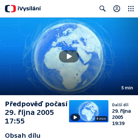
Close
Search
5 min
Předpověď počasí
Další díl
29. října 2005
29. října
2005
4 min
17:55
19:39
Obsah dílu