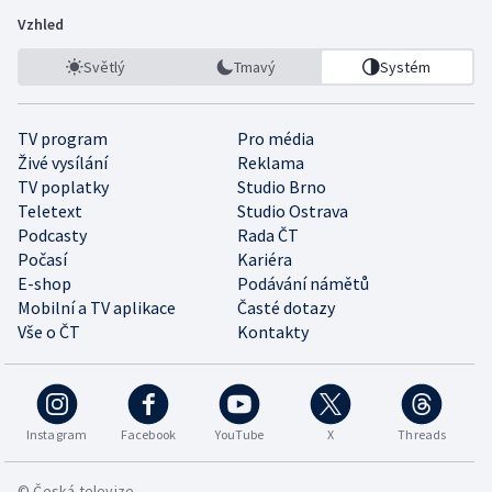
Vzhled
Světlý
Tmavý
Systém
TV program
Pro média
Živé vysílání
Reklama
TV poplatky
Studio Brno
Teletext
Studio Ostrava
Podcasty
Rada ČT
Počasí
Kariéra
E-shop
Podávání námětů
Mobilní a TV aplikace
Časté dotazy
Vše o ČT
Kontakty
Instagram
Facebook
YouTube
X
Threads
© Česká televize