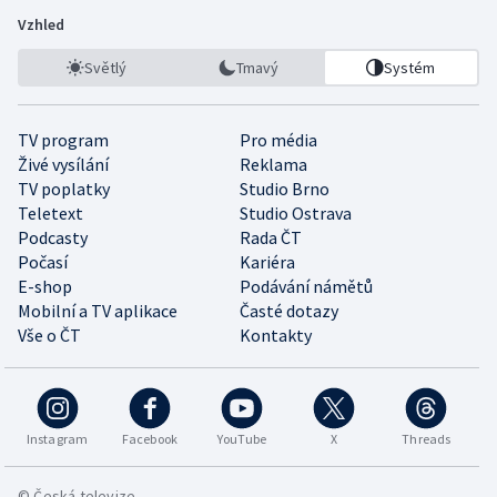
Vzhled
Světlý
Tmavý
Systém
TV program
Pro média
Živé vysílání
Reklama
TV poplatky
Studio Brno
Teletext
Studio Ostrava
Podcasty
Rada ČT
Počasí
Kariéra
E-shop
Podávání námětů
Mobilní a TV aplikace
Časté dotazy
Vše o ČT
Kontakty
Instagram
Facebook
YouTube
X
Threads
© Česká televize