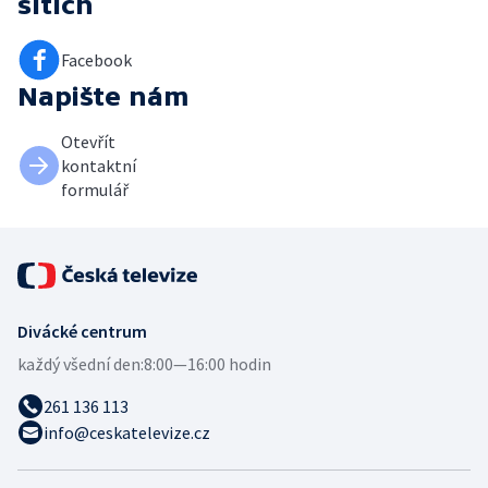
sítích
Facebook
Napište nám
Otevřít
kontaktní
formulář
Divácké centrum
každý všední den:
8:00—16:00 hodin
261 136 113
info@ceskatelevize.cz