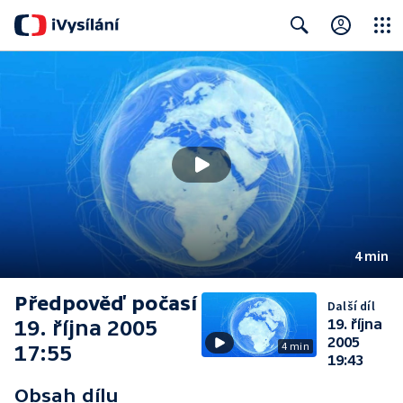
Close
Search
4 min
Předpověď počasí
Další díl
19. října 2005
19. října
2005
4 min
17:55
19:43
Obsah dílu