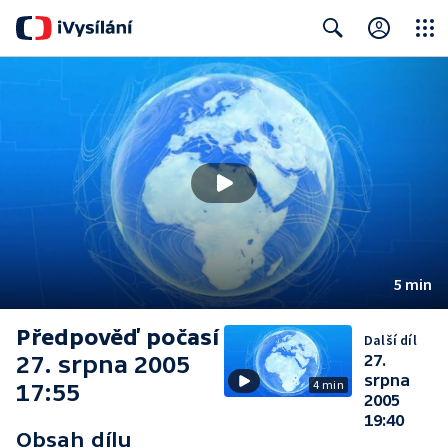
Close
Search
5 min
Předpověď počasí
Další díl
27. srpna 2005
27.
srpna
4 min
17:55
2005
19:40
Obsah dílu