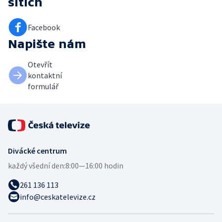
sítích
Facebook
Napište nám
Otevřít
kontaktní
formulář
Divácké centrum
každý všední den:
8:00—16:00 hodin
261 136 113
info@ceskatelevize.cz