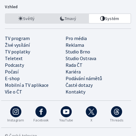
Vzhled
Světlý
Tmavý
Systém
TV program
Pro média
Živé vysílání
Reklama
TV poplatky
Studio Brno
Teletext
Studio Ostrava
Podcasty
Rada ČT
Počasí
Kariéra
E-shop
Podávání námětů
Mobilní a TV aplikace
Časté dotazy
Vše o ČT
Kontakty
Instagram
Facebook
YouTube
X
Threads
© Česká televize