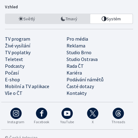
Vzhled
Světlý
Tmavý
Systém
TV program
Pro média
Živé vysílání
Reklama
TV poplatky
Studio Brno
Teletext
Studio Ostrava
Podcasty
Rada ČT
Počasí
Kariéra
E-shop
Podávání námětů
Mobilní a TV aplikace
Časté dotazy
Vše o ČT
Kontakty
Instagram
Facebook
YouTube
X
Threads
© Česká televize