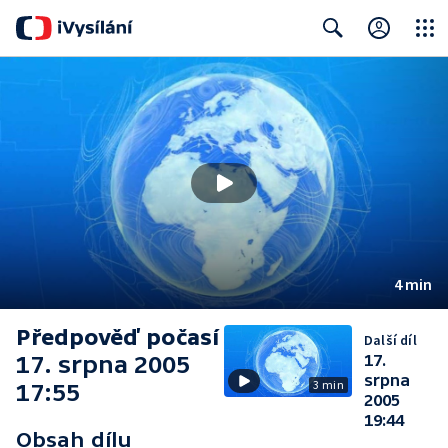
Close
Search
4 min
Předpověď počasí
Další díl
17. srpna 2005
17.
srpna
3 min
17:55
2005
19:44
Obsah dílu