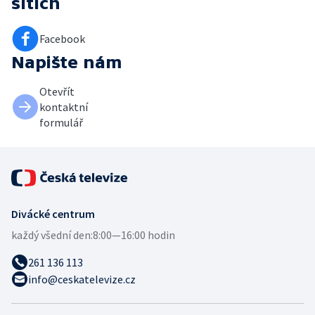
sítích
Facebook
Napište nám
Otevřít
kontaktní
formulář
Divácké centrum
každý všední den:
8:00—16:00 hodin
261 136 113
info@ceskatelevize.cz