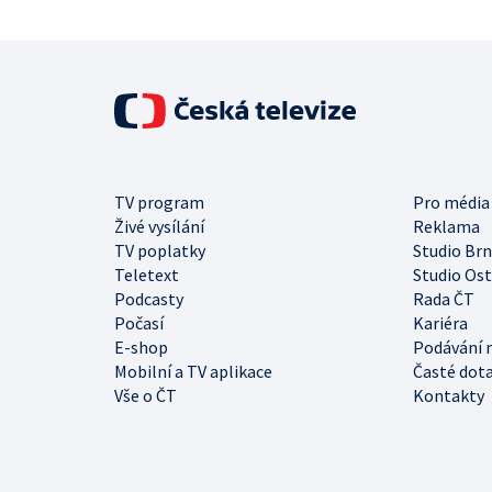
TV program
Pro média
Živé vysílání
Reklama
TV poplatky
Studio Br
Teletext
Studio Os
Podcasty
Rada ČT
Počasí
Kariéra
E-shop
Podávání 
Mobilní a TV aplikace
Časté dot
Vše o ČT
Kontakty