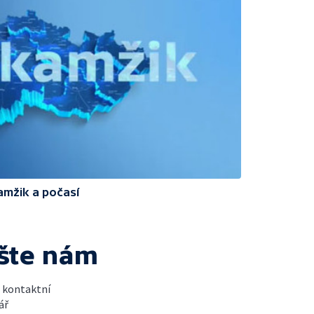
amžik a počasí
šte nám
t kontaktní
ář