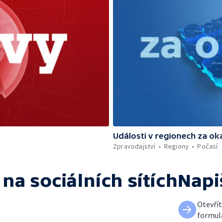
Události v regionech za ok
Zpravodajství
Regiony
Počasí
na sociálních sítích
Napi
Otevří
formul