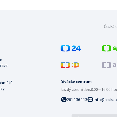
Česká t
no
trava
Divácké centrum
námětů
azy
každý všední den:
8:00—16:00 ho
261 136 113
info@ceskate