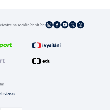
elevize na sociálních sítích:
din
levize.cz