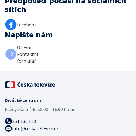
Předpověď počasí
na sociálních
sítích
Facebook
Napište nám
Otevřít
kontaktní
formulář
Divácké centrum
každý všední den:
8:00—16:00 hodin
261 136 113
info@ceskatelevize.cz