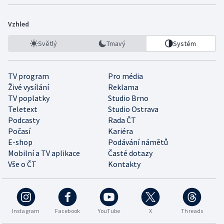
Vzhled
Světlý
Tmavý
Systém
TV program
Pro média
Živé vysílání
Reklama
TV poplatky
Studio Brno
Teletext
Studio Ostrava
Podcasty
Rada ČT
Počasí
Kariéra
E-shop
Podávání námětů
Mobilní a TV aplikace
Časté dotazy
Vše o ČT
Kontakty
Instagram
Facebook
YouTube
X
Threads