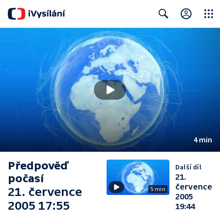
Close
Search
4 min
Předpověď
Další díl
počasí
21.
července
21. července
5 min
2005
2005 17:55
19:44