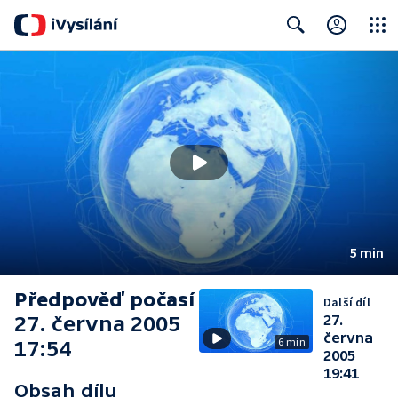
Close
Search
5 min
Předpověď počasí
Další díl
27. června 2005
27.
června
6 min
17:54
2005
19:41
Obsah dílu