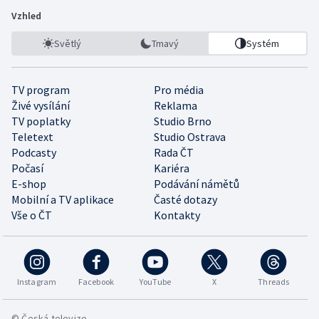
Vzhled
Světlý
Tmavý
Systém
TV program
Pro média
Živé vysílání
Reklama
TV poplatky
Studio Brno
Teletext
Studio Ostrava
Podcasty
Rada ČT
Počasí
Kariéra
E-shop
Podávání námětů
Mobilní a TV aplikace
Časté dotazy
Vše o ČT
Kontakty
Instagram
Facebook
YouTube
X
Threads
© Česká televize