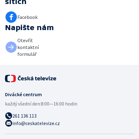
sítích
Facebook
Napište nám
Otevřít
kontaktní
formulář
Divácké centrum
každý všední den:
8:00—16:00 hodin
261 136 113
info@ceskatelevize.cz