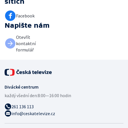
sítích
Facebook
Napište nám
Otevřít
kontaktní
formulář
Divácké centrum
každý všední den:
8:00—16:00 hodin
261 136 113
info@ceskatelevize.cz