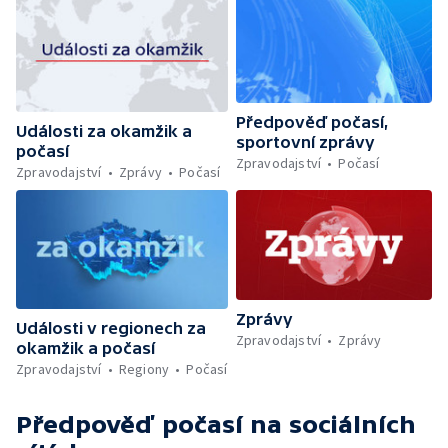
Předpověď počasí,
Události za okamžik a
sportovní zprávy
počasí
Zpravodajství
Počasí
Zpravodajství
Zprávy
Počasí
Zprávy
Události v regionech za
Zpravodajství
Zprávy
okamžik a počasí
Zpravodajství
Regiony
Počasí
Předpověď počasí
na sociálních