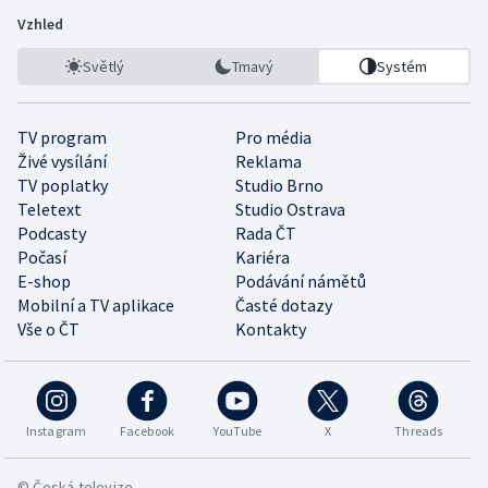
Vzhled
Světlý
Tmavý
Systém
TV program
Pro média
Živé vysílání
Reklama
TV poplatky
Studio Brno
Teletext
Studio Ostrava
Podcasty
Rada ČT
Počasí
Kariéra
E-shop
Podávání námětů
Mobilní a TV aplikace
Časté dotazy
Vše o ČT
Kontakty
Instagram
Facebook
YouTube
X
Threads
© Česká televize