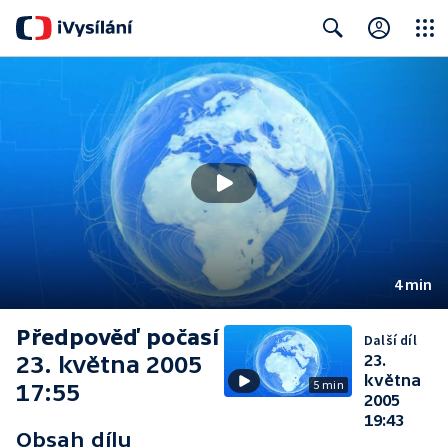
Close
Search
4 min
Předpověď počasí
Další díl
23. května 2005
23.
května
5 min
17:55
2005
19:43
Obsah dílu