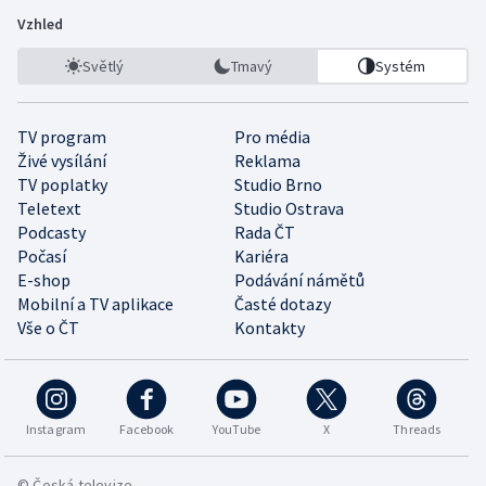
Vzhled
Světlý
Tmavý
Systém
TV program
Pro média
Živé vysílání
Reklama
TV poplatky
Studio Brno
Teletext
Studio Ostrava
Podcasty
Rada ČT
Počasí
Kariéra
E-shop
Podávání námětů
Mobilní a TV aplikace
Časté dotazy
Vše o ČT
Kontakty
Instagram
Facebook
YouTube
X
Threads
© Česká televize