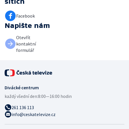
sítích
Facebook
Napište nám
Otevřít
kontaktní
formulář
Divácké centrum
každý všední den:
8:00—16:00 hodin
261 136 113
info@ceskatelevize.cz