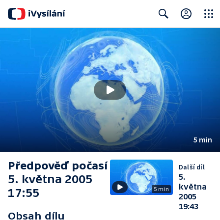
Close
Search
5 min
Předpověď počasí
Další díl
5. května 2005
5.
května
5 min
17:55
2005
19:43
Obsah dílu