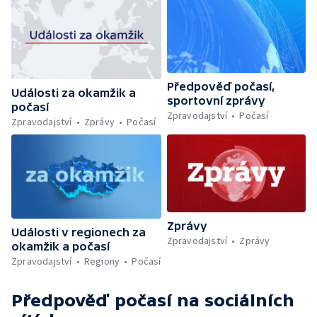
Předpověď počasí,
Události za okamžik a
sportovní zprávy
počasí
Zpravodajství
Počasí
Zpravodajství
Zprávy
Počasí
Zprávy
Události v regionech za
Zpravodajství
Zprávy
okamžik a počasí
Zpravodajství
Regiony
Počasí
Předpověď počasí
na sociálních