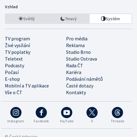
Vzhled
Světlý
Tmavý
Systém
TV program
Pro média
Živé vysílání
Reklama
TV poplatky
Studio Brno
Teletext
Studio Ostrava
Podcasty
Rada ČT
Počasí
Kariéra
E-shop
Podávání námětů
Mobilní a TV aplikace
Časté dotazy
Vše o ČT
Kontakty
Instagram
Facebook
YouTube
X
Threads
© Česká televize