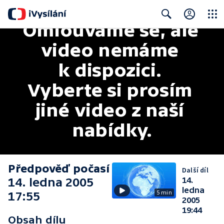
Omlouváme se, ale 
Close
Search
video nemáme 
k dispozici. 
Vyberte si prosím 
jiné video z naší 
nabídky.
Předpověď počasí
Další díl
14. ledna 2005
14.
ledna
5 min
17:55
2005
19:44
Obsah dílu