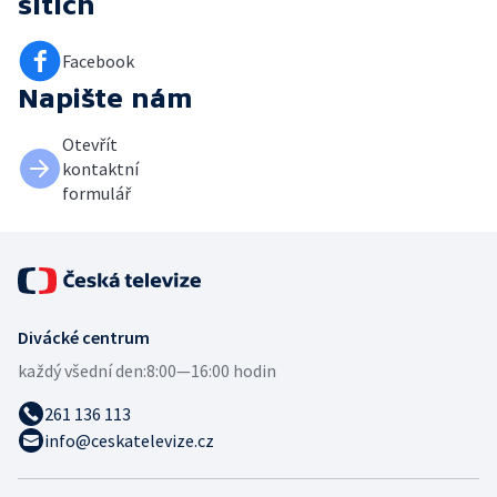
sítích
Facebook
Napište nám
Otevřít
kontaktní
formulář
Divácké centrum
každý všední den:
8:00—16:00 hodin
261 136 113
info@ceskatelevize.cz