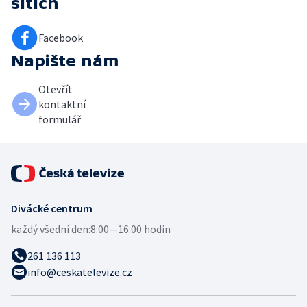
sítích
Facebook
Napište nám
Otevřít
kontaktní
formulář
Divácké centrum
každý všední den:
8:00—16:00 hodin
261 136 113
info@ceskatelevize.cz