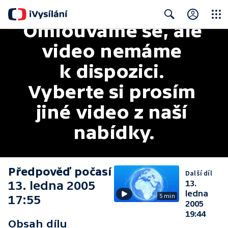
Omlouváme se, ale 
Close
Search
video nemáme 
k dispozici. 
Vyberte si prosím 
jiné video z naší 
nabídky.
Předpověď počasí
Další díl
13. ledna 2005
13.
ledna
5 min
17:55
2005
19:44
Obsah dílu