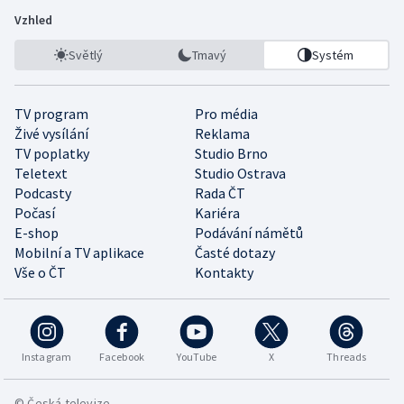
Vzhled
Světlý
Tmavý
Systém
TV program
Pro média
Živé vysílání
Reklama
TV poplatky
Studio Brno
Teletext
Studio Ostrava
Podcasty
Rada ČT
Počasí
Kariéra
E-shop
Podávání námětů
Mobilní a TV aplikace
Časté dotazy
Vše o ČT
Kontakty
Instagram
Facebook
YouTube
X
Threads
© Česká televize