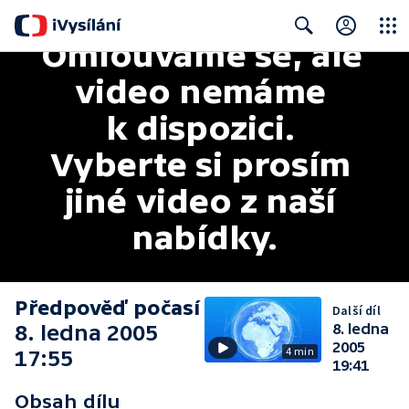
Omlouváme se, ale 
Close
Search
video nemáme 
k dispozici. 
Vyberte si prosím 
jiné video z naší 
nabídky.
Předpověď počasí
Další díl
8. ledna 2005
8. ledna
2005
4 min
17:55
19:41
Obsah dílu