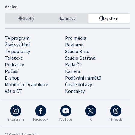
Vzhled
Světlý
Tmavý
Systém
TV program
Pro média
Živé vysílání
Reklama
TV poplatky
Studio Brno
Teletext
Studio Ostrava
Podcasty
Rada ČT
Počasí
Kariéra
E-shop
Podávání námětů
Mobilní a TV aplikace
Časté dotazy
Vše o ČT
Kontakty
Instagram
Facebook
YouTube
X
Threads
© Česká televize