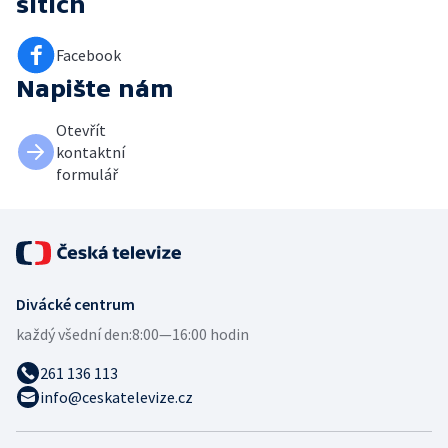
sítích
Facebook
Napište nám
Otevřít
kontaktní
formulář
Divácké centrum
každý všední den:
8:00—16:00 hodin
261 136 113
info@ceskatelevize.cz