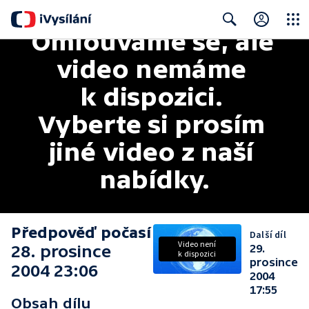
Omlouváme se, ale 
Close
Search
video nemáme 
k dispozici. 
Vyberte si prosím 
jiné video z naší 
nabídky.
Předpověď počasí
Další díl
Video není
28. prosince
29.
k dispozici
prosince
2004 23:06
2004
17:55
Obsah dílu