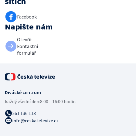
sítích
Facebook
Napište nám
Otevřít
kontaktní
formulář
Divácké centrum
každý všední den:
8:00—16:00 hodin
261 136 113
info@ceskatelevize.cz