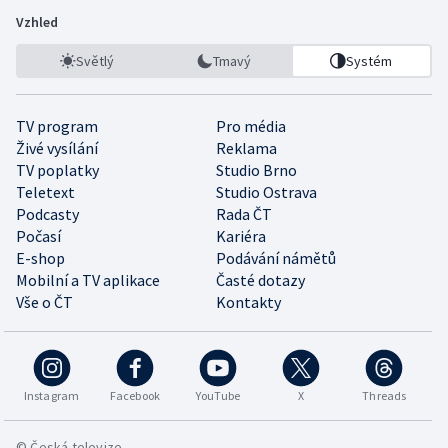
Vzhled
Světlý
Tmavý
Systém
TV program
Pro média
Živé vysílání
Reklama
TV poplatky
Studio Brno
Teletext
Studio Ostrava
Podcasty
Rada ČT
Počasí
Kariéra
E-shop
Podávání námětů
Mobilní a TV aplikace
Časté dotazy
Vše o ČT
Kontakty
Instagram
Facebook
YouTube
X
Threads
© Česká televize