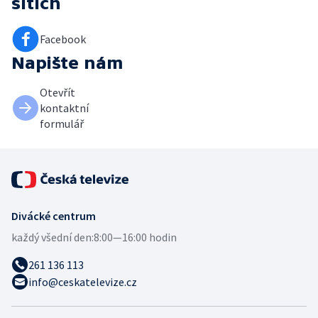
sítích
Facebook
Napište nám
Otevřít
kontaktní
formulář
Divácké centrum
každý všední den:
8:00—16:00 hodin
261 136 113
info@ceskatelevize.cz