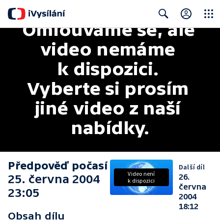
Omlouváme se, ale 
Close
Search
video nemáme 
k dispozici. 
Vyberte si prosím 
jiné video z naší 
nabídky.
Předpověď počasí
Další díl
Video není
25. června 2004
26.
k dispozici
června
23:05
2004
18:12
Obsah dílu