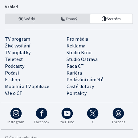
Vzhled
Světlý
Tmavý
Systém
TV program
Pro média
Živé vysílání
Reklama
TV poplatky
Studio Brno
Teletext
Studio Ostrava
Podcasty
Rada ČT
Počasí
Kariéra
E-shop
Podávání námětů
Mobilní a TV aplikace
Časté dotazy
Vše o ČT
Kontakty
Instagram
Facebook
YouTube
X
Threads
© Česká televize