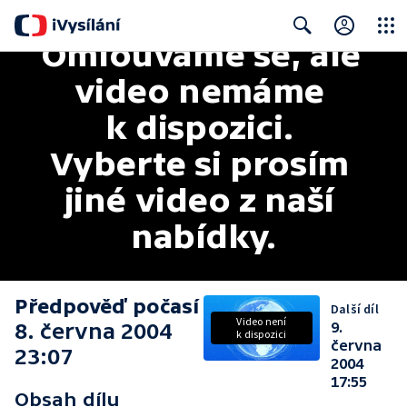
Omlouváme se, ale 
Close
Search
video nemáme 
k dispozici. 
Vyberte si prosím 
jiné video z naší 
nabídky.
Předpověď počasí
Další díl
Video není
8. června 2004
9.
k dispozici
června
23:07
2004
17:55
Obsah dílu