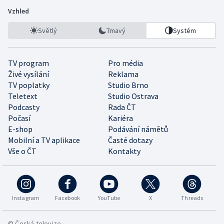
Vzhled
Světlý
Tmavý
Systém
TV program
Pro média
Živé vysílání
Reklama
TV poplatky
Studio Brno
Teletext
Studio Ostrava
Podcasty
Rada ČT
Počasí
Kariéra
E-shop
Podávání námětů
Mobilní a TV aplikace
Časté dotazy
Vše o ČT
Kontakty
Instagram
Facebook
YouTube
X
Threads
© Česká televize