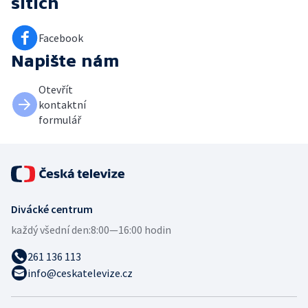
sítích
Facebook
Napište nám
Otevřít
kontaktní
formulář
Divácké centrum
každý všední den:
8:00—16:00 hodin
261 136 113
info@ceskatelevize.cz