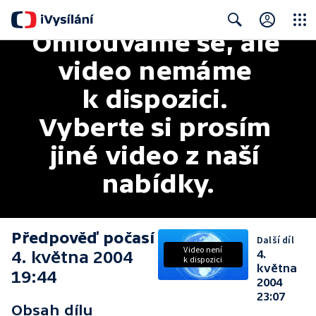
Omlouváme se, ale 
Close
Search
video nemáme 
k dispozici. 
Vyberte si prosím 
jiné video z naší 
nabídky.
Předpověď počasí
Další díl
Video není
4. května 2004
4.
k dispozici
května
19:44
2004
23:07
Obsah dílu