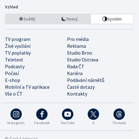
Vzhled
Světlý
Tmavý
Systém
TV program
Pro média
Živé vysílání
Reklama
TV poplatky
Studio Brno
Teletext
Studio Ostrava
Podcasty
Rada ČT
Počasí
Kariéra
E-shop
Podávání námětů
Mobilní a TV aplikace
Časté dotazy
Vše o ČT
Kontakty
Instagram
Facebook
YouTube
X
Threads
© Česká televize