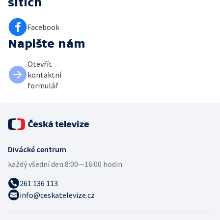
sítích
Facebook
Napište nám
Otevřít
kontaktní
formulář
Divácké centrum
každý všední den:
8:00—16:00 hodin
261 136 113
info@ceskatelevize.cz