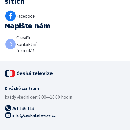
sítích
Facebook
Napište nám
Otevřít
kontaktní
formulář
Divácké centrum
každý všední den:
8:00—16:00 hodin
261 136 113
info@ceskatelevize.cz