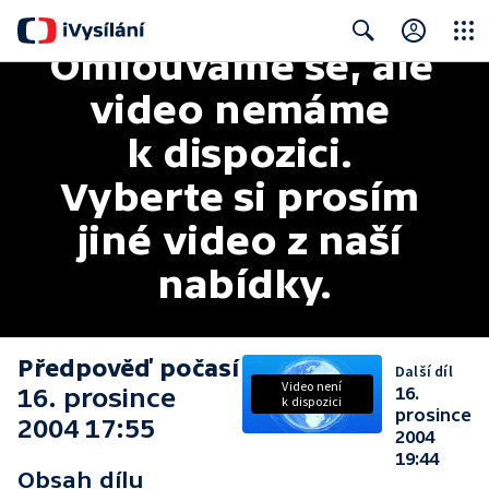
Omlouváme se, ale 
Close
Search
video nemáme 
k dispozici. 
Vyberte si prosím 
jiné video z naší 
nabídky.
Předpověď počasí
Další díl
Video není
16. prosince
16.
k dispozici
prosince
2004 17:55
2004
19:44
Obsah dílu