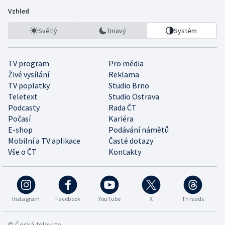
Vzhled
Světlý
Tmavý
Systém
TV program
Pro média
Živé vysílání
Reklama
TV poplatky
Studio Brno
Teletext
Studio Ostrava
Podcasty
Rada ČT
Počasí
Kariéra
E-shop
Podávání námětů
Mobilní a TV aplikace
Časté dotazy
Vše o ČT
Kontakty
Instagram
Facebook
YouTube
X
Threads
© Česká televize