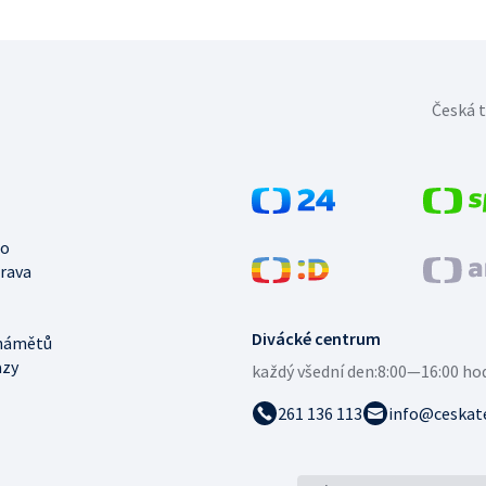
Česká t
no
trava
Divácké centrum
námětů
azy
každý všední den:
8:00—16:00 ho
261 136 113
info@ceskate