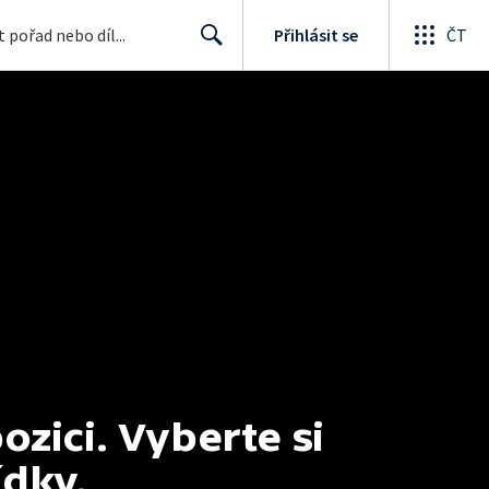
Přihlásit se
ČT
Search
ici. Vyberte si 
ídky.