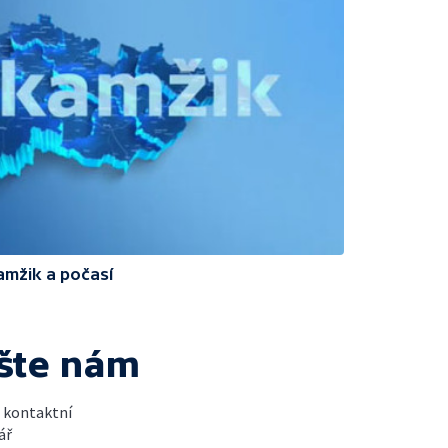
amžik a počasí
šte nám
t kontaktní
ář