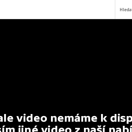
e video nemáme k dispoz
ím jiné video z naší nab