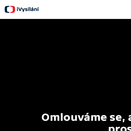
Omlouváme se, al
pros