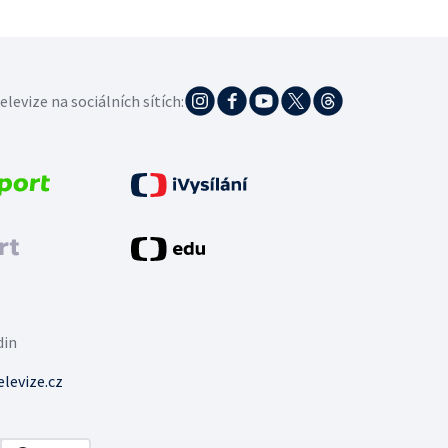
elevize na sociálních sítích:
din
levize.cz