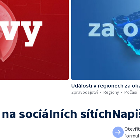
Události v regionech za ok
Zpravodajství
Regiony
Počasí
na sociálních sítích
Napi
Otevří
formul