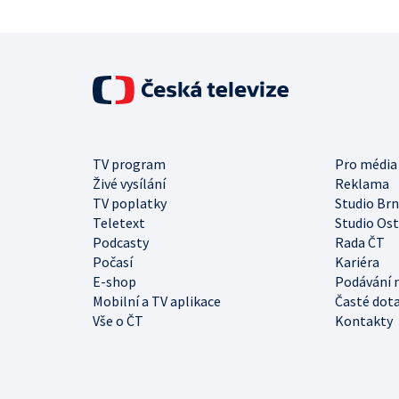
TV program
Pro média
Živé vysílání
Reklama
TV poplatky
Studio Br
Teletext
Studio Os
Podcasty
Rada ČT
Počasí
Kariéra
E-shop
Podávání 
Mobilní a TV aplikace
Časté dot
Vše o ČT
Kontakty