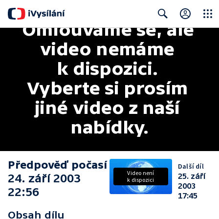
Omlouváme se, ale 
Close
Search
video nemáme 
k dispozici. 
Vyberte si prosím 
jiné video z naší 
nabídky.
Předpověď počasí
Další díl
Video není
24. září 2003
25. září
k dispozici
2003
22:56
17:45
Obsah dílu