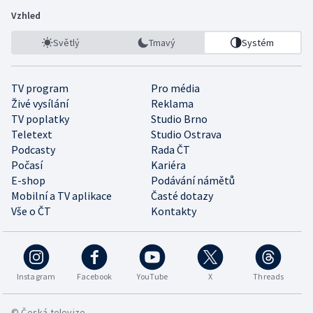
Vzhled
Světlý
Tmavý
Systém
TV program
Pro média
Živé vysílání
Reklama
TV poplatky
Studio Brno
Teletext
Studio Ostrava
Podcasty
Rada ČT
Počasí
Kariéra
E-shop
Podávání námětů
Mobilní a TV aplikace
Časté dotazy
Vše o ČT
Kontakty
Instagram
Facebook
YouTube
X
Threads
© Česká televize