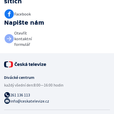
sítích
Facebook
Napište nám
Otevřít
kontaktní
formulář
Divácké centrum
každý všední den:
8:00—16:00 hodin
261 136 113
info@ceskatelevize.cz