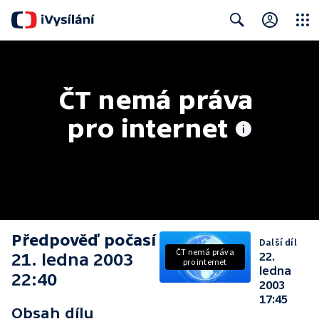
Close
Search
ČT nemá práva 
pro internet
Předpověď počasí
Další díl
ČT nemá práva
21. ledna 2003
22.
pro internet
ledna
22:40
2003
17:45
Obsah dílu