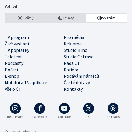
Vzhled
Světlý
Tmavý
Systém
TV program
Pro média
Živé vysílání
Reklama
TV poplatky
Studio Brno
Teletext
Studio Ostrava
Podcasty
Rada ČT
Počasí
Kariéra
E-shop
Podávání námětů
Mobilní a TV aplikace
Časté dotazy
Vše o ČT
Kontakty
Instagram
Facebook
YouTube
X
Threads
© Česká televize