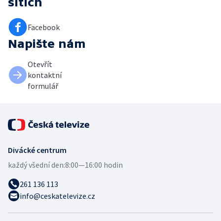
sítích
Facebook
Napište nám
Otevřít
kontaktní
formulář
Divácké centrum
každý všední den:
8:00—16:00 hodin
261 136 113
info@ceskatelevize.cz