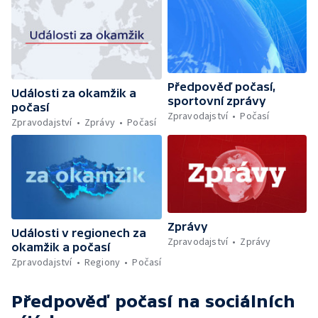
Předpověď počasí,
Události za okamžik a
sportovní zprávy
počasí
Zpravodajství
Počasí
Zpravodajství
Zprávy
Počasí
Zprávy
Události v regionech za
Zpravodajství
Zprávy
okamžik a počasí
Zpravodajství
Regiony
Počasí
Předpověď počasí
na sociálních