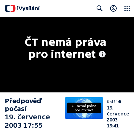
Close
Search
ČT nemá práva 
pro internet
Předpověď
Další díl
ČT nemá práva
počasí
19.
pro internet
července
19. července
2003
2003 17:55
19:41