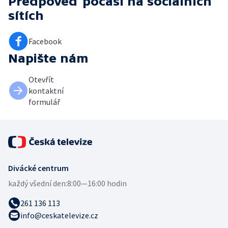
Předpověď počasí
na sociálních
sítích
Facebook
Napište nám
Otevřít
kontaktní
formulář
Divácké centrum
každý všední den:
8:00—16:00 hodin
261 136 113
info@ceskatelevize.cz