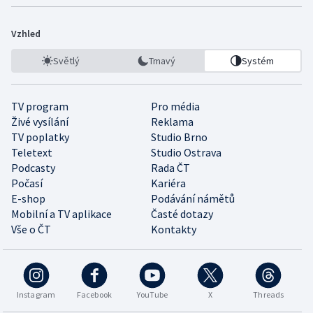
Vzhled
Světlý
Tmavý
Systém
TV program
Pro média
Živé vysílání
Reklama
TV poplatky
Studio Brno
Teletext
Studio Ostrava
Podcasty
Rada ČT
Počasí
Kariéra
E-shop
Podávání námětů
Mobilní a TV aplikace
Časté dotazy
Vše o ČT
Kontakty
Instagram
Facebook
YouTube
X
Threads