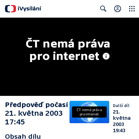
Close
Search
ČT nemá práva 
pro internet
Předpověď počasí
Další díl
ČT nemá práva
21. května 2003
21.
pro internet
května
17:45
2003
19:43
Obsah dílu