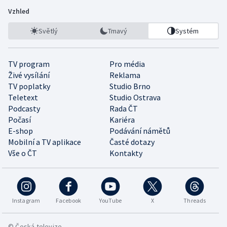
Vzhled
Světlý
Tmavý
Systém
TV program
Pro média
Živé vysílání
Reklama
TV poplatky
Studio Brno
Teletext
Studio Ostrava
Podcasty
Rada ČT
Počasí
Kariéra
E-shop
Podávání námětů
Mobilní a TV aplikace
Časté dotazy
Vše o ČT
Kontakty
Instagram
Facebook
YouTube
X
Threads
© Česká televize