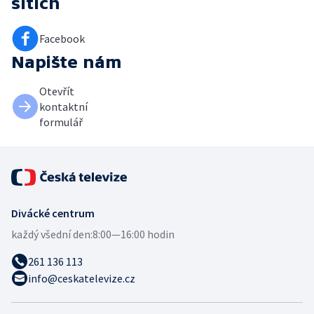
sítích
Facebook
Napište nám
Otevřít
kontaktní
formulář
Divácké centrum
každý všední den:
8:00—16:00 hodin
261 136 113
info@ceskatelevize.cz