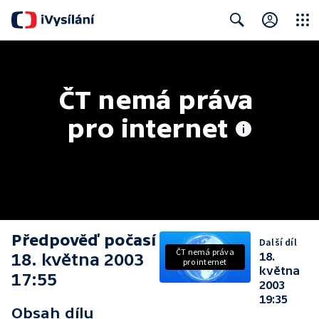
Close
Search
ČT nemá práva 
pro internet
Předpověď počasí
Další díl
ČT nemá práva
18. května 2003
18.
pro internet
května
17:55
2003
19:35
Obsah dílu