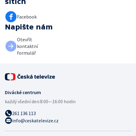
sítích
Facebook
Napište nám
Otevřít
kontaktní
formulář
Divácké centrum
každý všední den:
8:00—16:00 hodin
261 136 113
info@ceskatelevize.cz