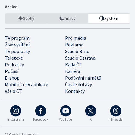
Vzhled
Světlý
Tmavý
Systém
TV program
Pro média
Živé vysílání
Reklama
TV poplatky
Studio Brno
Teletext
Studio Ostrava
Podcasty
Rada ČT
Počasí
Kariéra
E-shop
Podávání námětů
Mobilní a TV aplikace
Časté dotazy
Vše o ČT
Kontakty
Instagram
Facebook
YouTube
X
Threads
© Česká televize