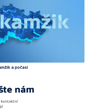
amžik a počasí
šte nám
t kontaktní
ář