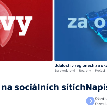
Události v regionech za ok
Zpravodajství
Regiony
Počasí
na sociálních sítích
Napi
Otevří
formul