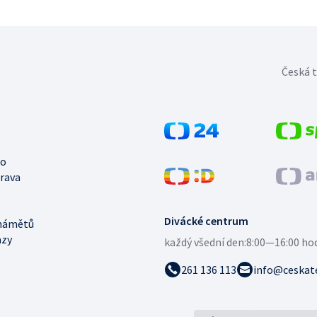
Česká t
no
trava
Divácké centrum
námětů
azy
každý všední den:
8:00—16:00 ho
261 136 113
info@ceskate