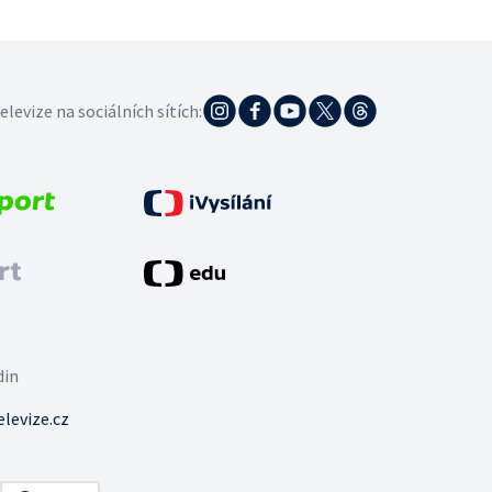
elevize na sociálních sítích:
din
levize.cz