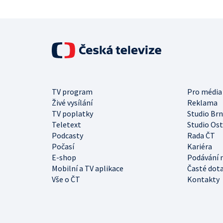
TV program
Pro média
Živé vysílání
Reklama
TV poplatky
Studio Br
Teletext
Studio Os
Podcasty
Rada ČT
Počasí
Kariéra
E-shop
Podávání 
Mobilní a TV aplikace
Časté dot
Vše o ČT
Kontakty