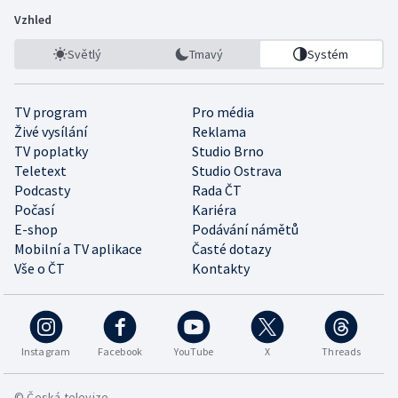
Vzhled
Světlý
Tmavý
Systém
TV program
Pro média
Živé vysílání
Reklama
TV poplatky
Studio Brno
Teletext
Studio Ostrava
Podcasty
Rada ČT
Počasí
Kariéra
E-shop
Podávání námětů
Mobilní a TV aplikace
Časté dotazy
Vše o ČT
Kontakty
Instagram
Facebook
YouTube
X
Threads
© Česká televize