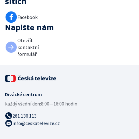
sítích
Facebook
Napište nám
Otevřít
kontaktní
formulář
Divácké centrum
každý všední den:
8:00—16:00 hodin
261 136 113
info@ceskatelevize.cz