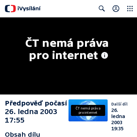
Close
Search
ČT nemá práva 
pro internet
Předpověď počasí
Další díl
ČT nemá práva
26. ledna 2003
26.
pro internet
ledna
17:55
2003
19:35
Obsah dílu