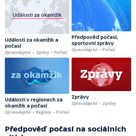
Předpověď počasí,
Události za okamžik a
sportovní zprávy
počasí
Zpravodajství
Počasí
Zpravodajství
Zprávy
Počasí
Zprávy
Události v regionech za
Zpravodajství
Zprávy
okamžik a počasí
Zpravodajství
Regiony
Počasí
Předpověď počasí
na sociálních