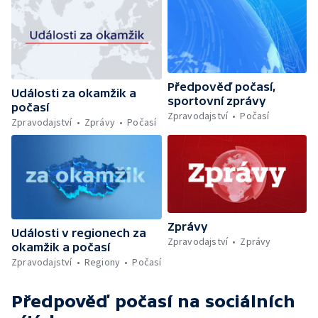
Předpověď počasí,
Události za okamžik a
sportovní zprávy
počasí
Zpravodajství
Počasí
Zpravodajství
Zprávy
Počasí
Zprávy
Události v regionech za
Zpravodajství
Zprávy
okamžik a počasí
Zpravodajství
Regiony
Počasí
Předpověď počasí
na sociálních