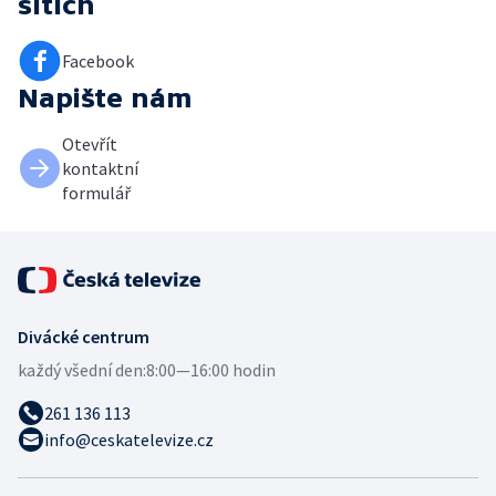
sítích
Facebook
Napište nám
Otevřít
kontaktní
formulář
Divácké centrum
každý všední den:
8:00—16:00 hodin
261 136 113
info@ceskatelevize.cz