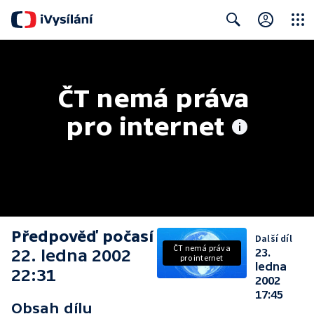
Close
Search
ČT nemá práva 
pro internet
Předpověď počasí
Další díl
ČT nemá práva
22. ledna 2002
23.
pro internet
ledna
22:31
2002
17:45
Obsah dílu