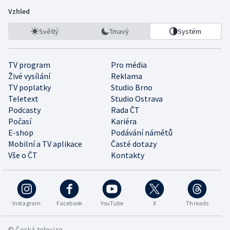
Vzhled
Světlý
Tmavý
Systém
TV program
Pro média
Živé vysílání
Reklama
TV poplatky
Studio Brno
Teletext
Studio Ostrava
Podcasty
Rada ČT
Počasí
Kariéra
E-shop
Podávání námětů
Mobilní a TV aplikace
Časté dotazy
Vše o ČT
Kontakty
Instagram
Facebook
YouTube
X
Threads
© Česká televize